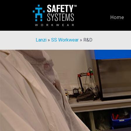
Home
Lanzi
»
SS Workwear
»
R&D