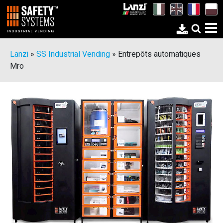
Lanzi
»
SS Industrial Vending
»
Entrepôts automatiques
Mro