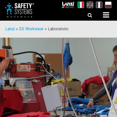
Lanzi
»
SS Workwear
»
Laboratorio