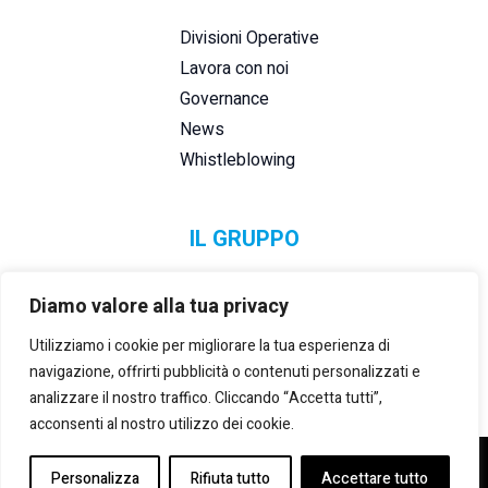
Divisioni Operative
Lavora con noi
Governance
News
Whistleblowing
IL GRUPPO
Diamo valore alla tua privacy
Utilizziamo i cookie per migliorare la tua esperienza di
navigazione, offrirti pubblicità o contenuti personalizzati e
analizzare il nostro traffico. Cliccando “Accetta tutti”,
acconsenti al nostro utilizzo dei cookie.
©2021-2025 LANZI GROUP S.R.L.
– P. IVA E REG. IMPRESE
Personalizza
Rifiuta tutto
Accettare tutto
TORINO:
02133180014
– REA:
TO 535492
– CAP. SOCIALE (i.v.):