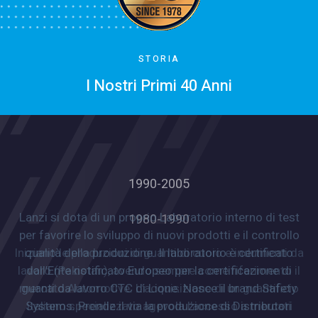
STORIA
I Nostri Primi 40 Anni
1990-2005
Lanzi si dota di un proprio Laboratorio interno di test
per favorire lo sviluppo di nuovi prodotti e il controllo
qualità della produzione. Il laboratorio è certificato
dall’Ente notificato Europeo per la certificazione di
guanti da lavoro CTC di Lione. Nasce il brand Safety
Systems. Prende il via la produzione di Distributori