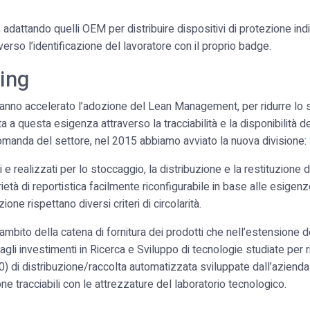
, adattando quelli OEM per distribuire dispositivi di protezione ind
averso l’identificazione del lavoratore con il proprio badge.
ing
e hanno accelerato l’adozione del Lean Management, per ridurre lo s
sta a questa esigenza attraverso la tracciabilità e la disponibilit
omanda del settore, nel 2015 abbiamo avviato la nuova divisione:
 realizzati per lo stoccaggio, la distribuzione e la restituzione d
ietà di reportistica facilmente riconfigurabile in base alle esigenz
one rispettano diversi criteri di circolarità.
ambito della catena di fornitura dei prodotti che nell’estensione del
 agli investimenti in Ricerca e Sviluppo di tecnologie studiate per r
.0) di distribuzione/raccolta automatizzata sviluppate dall’aziend
ne tracciabili con le attrezzature del laboratorio tecnologico.