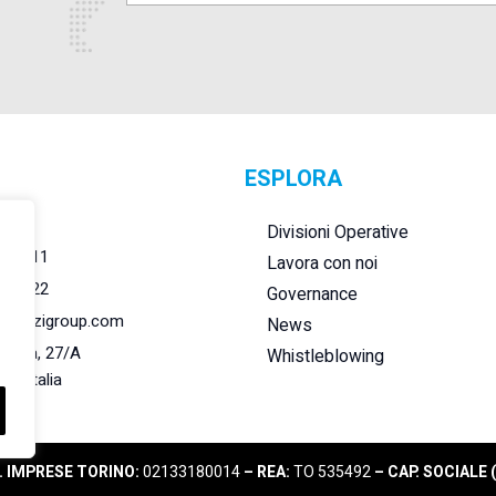
ESPLORA
r.l.
Divisioni Operative
284011
Lavora con noi
284022
Governance
@lanzigroup.com
News
 Natta, 27/A
Whistleblowing
148 Italia
G. IMPRESE TORINO:
02133180014
– REA:
TO 535492
– CAP. SOCIALE (i