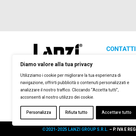
CONTATTI
Lanzi Group S.
Diamo valore alla tua privacy
+39 011 2
Utilizziamo i cookie per migliorare la tua esperienza di
+39 011 2
navigazione, offrirti pubblicità o contenuti personalizzati e
marketing
analizzare il nostro traffico. Cliccando “Accetta tutti”,
Via Giulio
acconsenti al nostro utilizzo dei cookie.
Torino, 10
Personalizza
Rifiuta tutto
Accettare tutto
©2021-2025 LANZI GROUP S.R.L.
– P. IVA E RE