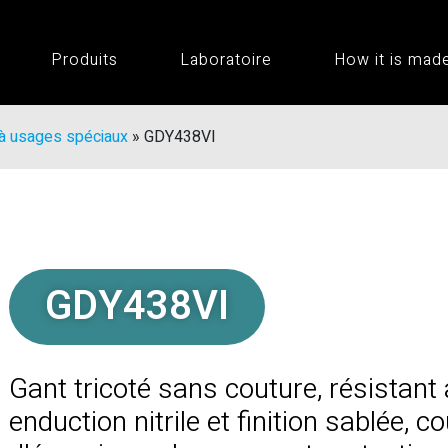
Produits
Laboratoire
How it is mad
à usages spéciaux
»
GDY438VI
GDY438VI
Gant tricoté sans couture, résistant
enduction nitrile et finition sablée, 