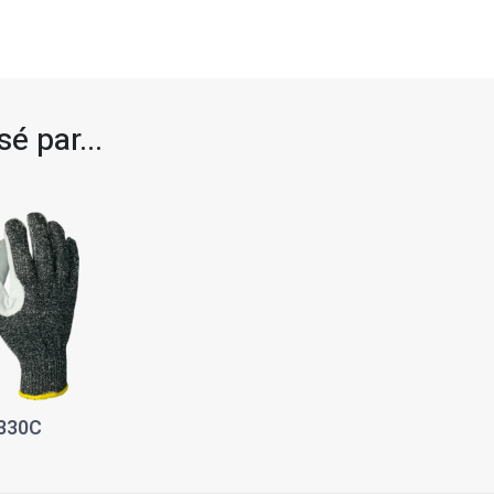
é par...
330C