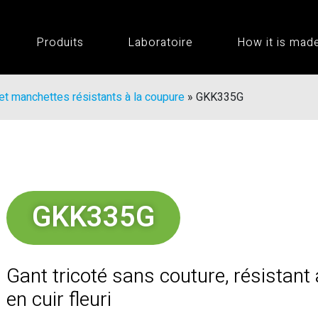
Produits
Laboratoire
How it is mad
et manchettes résistants à la coupure
»
GKK335G
GKK335G
Gant tricoté sans couture, résistant
en cuir fleuri