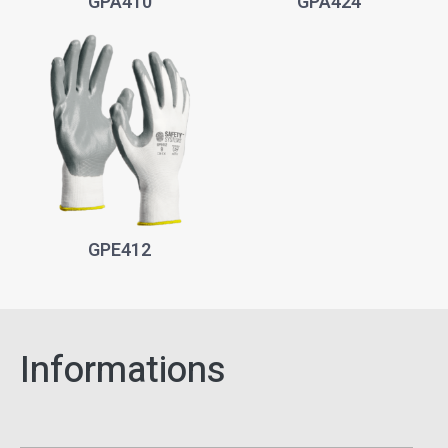
GPA410
GPA424
GPE412
Informations