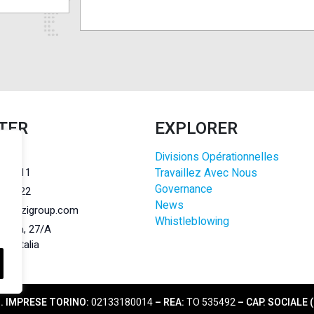
TER
EXPLORER
Divisions Opérationnelles
r.l.
284011
Travaillez Avec Nous
Governance
284022
News
@lanzigroup.com
Whistleblowing
 Natta, 27/A
148 Italia
EG. IMPRESE TORINO:
02133180014
– REA:
TO 535492
– CAP. SOCIALE (i