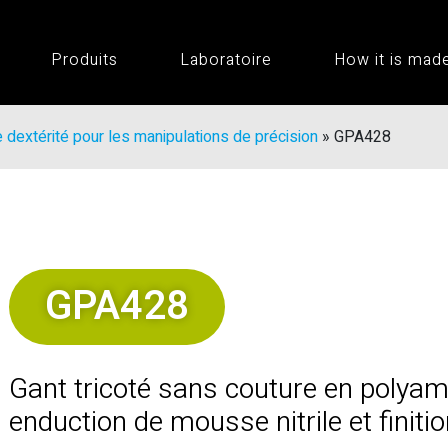
Produits
Laboratoire
How it is mad
 dextérité pour les manipulations de précision
»
GPA428
GPA428
Gant tricoté sans couture en polyam
enduction de mousse nitrile et finiti