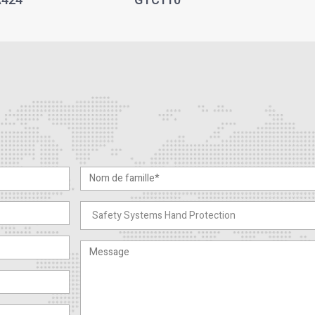
424
GTC110