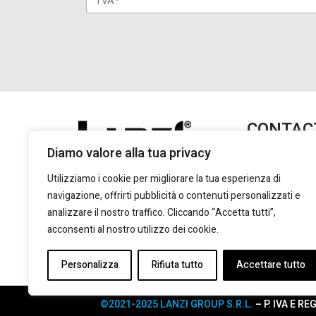
CONTAC
Diamo valore alla tua privacy
Lanzi Group S.
+39 011 2
Utilizziamo i cookie per migliorare la tua esperienza di
+39 011 2
navigazione, offrirti pubblicità o contenuti personalizzati e
marketing
analizzare il nostro traffico. Cliccando “Accetta tutti”,
acconsenti al nostro utilizzo dei cookie.
Via Giulio
Torino, 10
Personalizza
Rifiuta tutto
Accettare tutto
©2021-2025 LANZI GROUP S.R.L.
– P. IVA E R