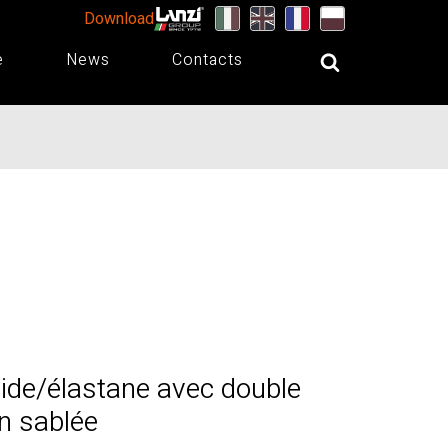
Download
e
News
Contacts
ide/élastane avec double
on sablée