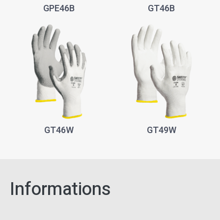
GPE46B
GT46B
GT46W
GT49W
Informations