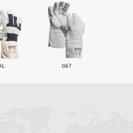
AL
G67