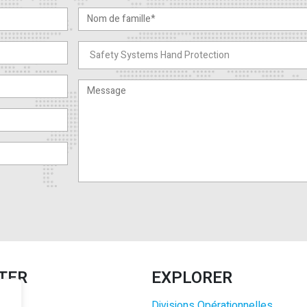
TER
EXPLORER
Divisions Opérationnelles
r.l.