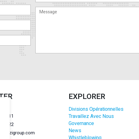
TER
EXPLORER
Divisions Opérationnelles
r.l.
284011
Travaillez Avec Nous
Governance
284022
News
@lanzigroup.com
Whistleblowing