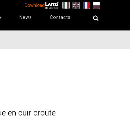
Download
e
News
Contacts
 en cuir croute