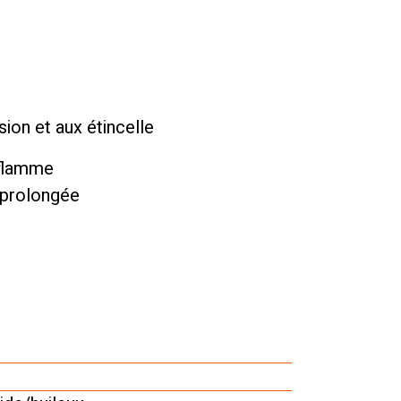
ion et aux étincelle
 flamme
é prolongée