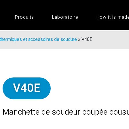
Produits
Laboratoire
How it is mad
thermiques et accessoires de soudure
»
V40E
V40E
Manchette de soudeur coupée cousue