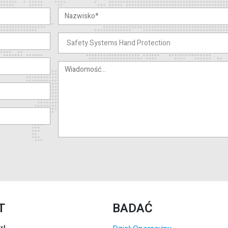
T
BADAĆ