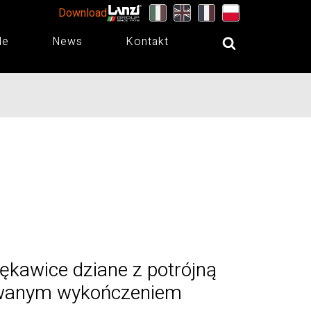
Download
de
News
Kontakt
ękawice dziane z potrójną
skowanym wykończeniem