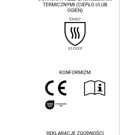
TERMICZNYMI (CIEPŁO I/LUB
OGIEŃ)
EN407
X1XXXX
KONFORMIZM
DEKLARACJE ZGODNOŚCI