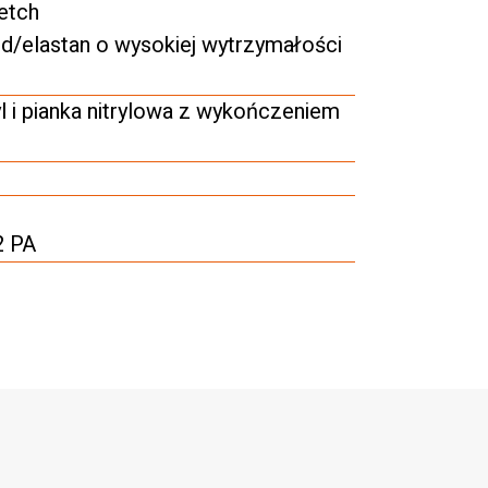
etch
d/elastan o wysokiej wytrzymałości
l i pianka nitrylowa z wykończeniem
2 PA