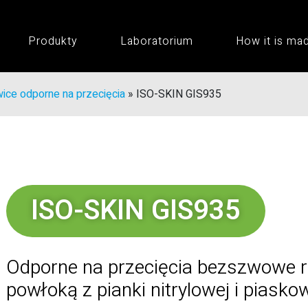
Produkty
Laboratorium
How it is ma
ice odporne na przecięcia
»
ISO-SKIN GIS935
ISO-SKIN GIS935
Odporne na przecięcia bezszwowe r
powłoką z pianki nitrylowej i pia