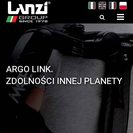
ARGO LINK.
ELASTYCZNOŚĆ,
ZDOLNOŚCI INNEJ PLANETY
WYTRZYMAŁOŚĆ I
WRAŻLIWOŚĆ STANĄ SIĘ
TWOJĄ DRUGĄ SKÓRĄ