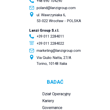
+48 690 104290
poland@lanzigroup.com
ul. Wawrzyniaka 6,
53-022 Wrocław - POLSKA
Lanzi Group S.r.l.
+39 011 2284011
+39 011 2284022
marketing@lanzigroup.com
Via Giulio Natta, 27/A
Torino, 10148 Italia
BADAĆ
Dział Operacyjny
Kariery
Governance