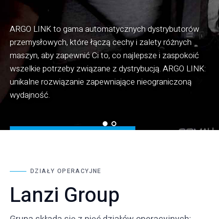
ARGO LINK to gama automatycznych dystrybutorów
przemysłowych, które łączą cechy i zalety różnych
maszyn, aby zapewnić Ci to, co najlepsze i zaspokoić
Technologia przędzy Soft-Shield i powłoka Hi-Foam
wszelkie potrzeby związane z dystrybucją. ARGO LINK:
gwarantują maksymalną elastyczność i odporność w
unikalne rozwiązanie zapewniające nieograniczoną
połączeniu z poszanowaniem zdrowia użytkownika.
wydajność.
Dowiedz się więcej
Dowiedz się więcej
DZIAŁY OPERACYJNE
Lanzi Group