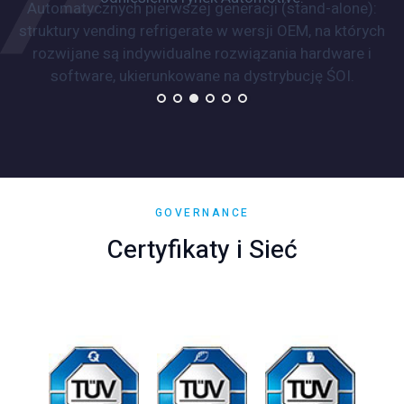
Automatycznych pierwszej generacji (stand-alone):
struktury vending refrigerate w wersji OEM, na których
rozwijane są indywidualne rozwiązania hardware i
software, ukierunkowane na dystrybucję ŚOI.
GOVERNANCE
Certyfikaty i Sieć