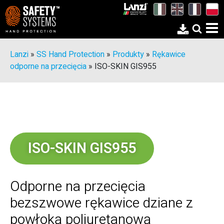
Lanzi
»
SS Hand Protection
»
Produkty
»
Rękawice
odporne na przecięcia
»
ISO-SKIN GIS955
ISO-SKIN GIS955
Odporne na przecięcia
bezszwowe rękawice dziane z
powłoką poliuretanową