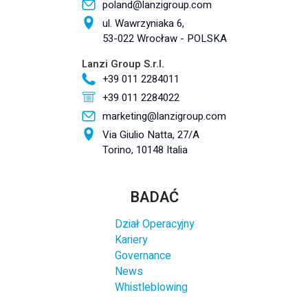
poland@lanzigroup.com
ul. Wawrzyniaka 6,
53-022 Wrocław - POLSKA
Lanzi Group S.r.l.
+39 011 2284011
+39 011 2284022
marketing@lanzigroup.com
Via Giulio Natta, 27/A
Torino, 10148 Italia
BADAĆ
Dział Operacyjny
Kariery
Governance
News
Whistleblowing