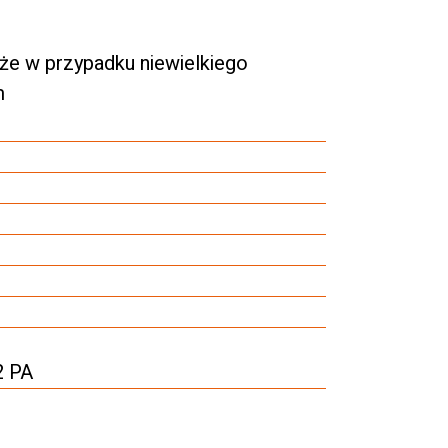
kże w przypadku niewielkiego
m
2 PA