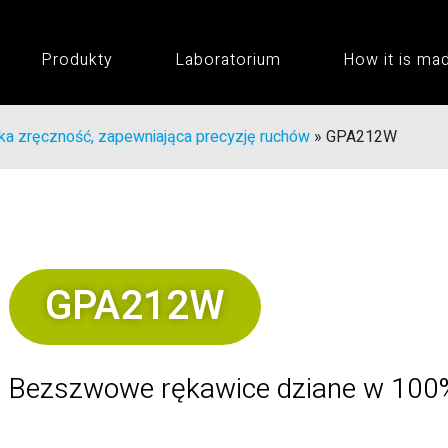
Produkty
Laboratorium
How it is ma
a zręczność, zapewniająca precyzję ruchów
»
GPA212W
GPA212W
Bezszwowe rękawice dziane w 100%