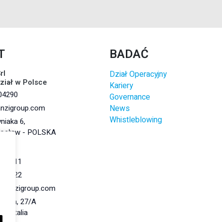
T
BADAĆ
rl
Dział Operacyjny
dział w Polsce
Kariery
04290
Governance
anzigroup.com
News
Whistleblowing
niaka 6,
rocław - POLSKA
r.l.
284011
284022
@lanzigroup.com
 Natta, 27/A
148 Italia