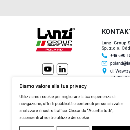
KONTAK
Lanzi Group S
Sp. z.o.o. Od
+48 690 1
poland@l
ul. Wawrzy
53-022 W
Diamo valore alla tua privacy
Lanzi Group S.
+39 011 2
Utilizziamo i cookie per migliorare la tua esperienza di
+39 011 2
navigazione, offrirti pubblicità o contenuti personalizzati e
marketing
analizzare il nostro traffico. Cliccando “Accetta tutti”,
acconsenti al nostro utilizzo dei cookie.
Via Giulio
Torino, 10