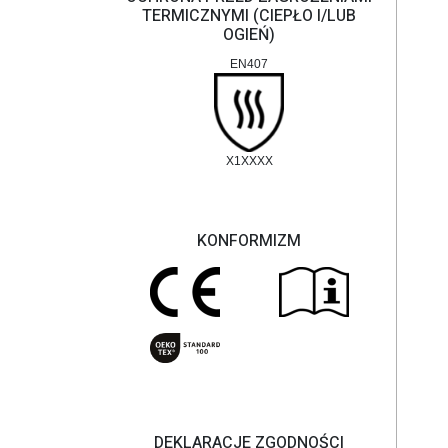
TERMICZNYMI (CIEPŁO I/LUB
OGIEŃ)
EN407
X1XXXX
KONFORMIZM
DEKLARACJE ZGODNOŚCI