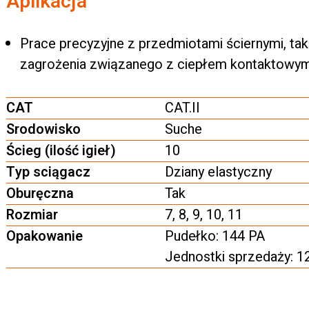
Aplikacja
Prace precyzyjne z przedmiotami ściernymi, ta
zagrożenia związanego z ciepłem kontaktowy
CAT
CAT.II
Srodowisko
Suche
Ścieg (ilość igieł)
10
Typ sciągacz
Dziany elastyczny
Oburęczna
Tak
Rozmiar
7, 8, 9, 10, 11
Opakowanie
Pudełko: 144 PA
Jednostki sprzedaży: 1