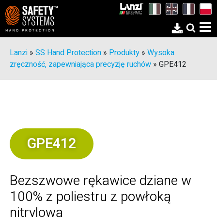
Lanzi
»
SS Hand Protection
»
Produkty
»
Wysoka
zręczność, zapewniająca precyzję ruchów
»
GPE412
GPE412
Bezszwowe rękawice dziane w
100% z poliestru z powłoką
nitrylową