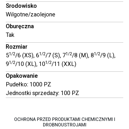
Srodowisko
Wilgotne/zaolejone
Oburęczna
Tak
Rozmiar
1/2
1/2
1/2
1/2
5
/6 (XS), 6
/7 (S), 7
/8 (M), 8
/9 (L),
1/2
1/2
9
/10 (XL), 10
/11 (XXL)
Opakowanie
Pudełko: 1000 PZ
Jednostki sprzedaży: 100 PZ
OCHRONA PRZED PRODUKTAMI CHEMICZNYMI I
DROBNOUSTROJAMI