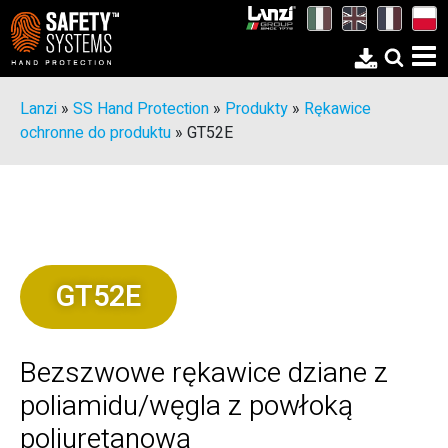
Lanzi
»
SS Hand Protection
»
Produkty
»
Rękawice
ochronne do produktu
»
GT52E
GT52E
Bezszwowe rękawice dziane z
poliamidu/węgla z powłoką
poliuretanową