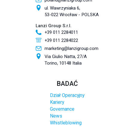
poland@lanzigroup.com
ul. Wawrzyniaka 6,
53-022 Wrocław - POLSKA
Lanzi Group S.r.l.
+39 011 2284011
+39 011 2284022
marketing@lanzigroup.com
Via Giulio Natta, 27/A
Torino, 10148 Italia
BADAĆ
Dział Operacyjny
Kariery
Governance
News
Whistleblowing