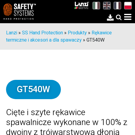
Lanzi
»
SS Hand Protection
»
Produkty
»
Rękawice
termiczne i akcesori a dla spawaczy
»
GT540W
GT540W
Cięte i szyte rękawice
spawalnicze wykonane w 100% z
dwoiny z trójwarstwową dłonią