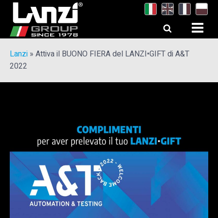
Lanzi
»
Attiva il BUONO FIERA del LANZI•GIFT di A&T
2022