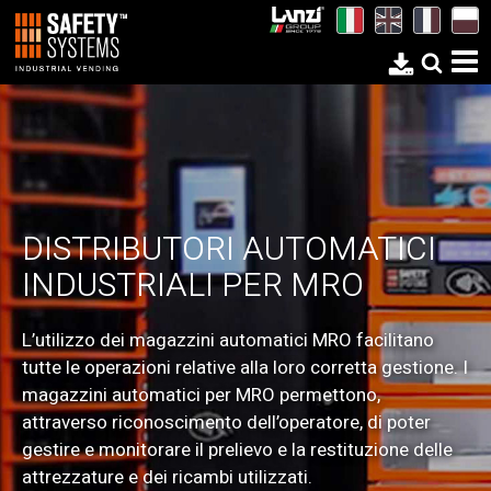
ARGO LINK.
DISTRIBUTORI AUTOMATICI
DISTRIBUTORE AUTOMATICO
CAPACITÀ DI
INDUSTRIALI PER MRO
DI DPI
UN ALTRO PIANETA
E MATERIALE A ELEVATA
L’utilizzo dei magazzini automatici MRO facilitano
ROTAZIONE
tutte le operazioni relative alla loro corretta gestione. I
ARGO LINK è la gamma di distribuzione automatica
magazzini automatici per MRO permettono,
industriale che unisce le caratteristiche e le qualità di
I distributori automatici di DPI sono studiati sulle
attraverso riconoscimento dell’operatore, di poter
macchine diverse, per darti il meglio e rispondere a
esigenze delle realtà produttive e dotati di un
gestire e monitorare il prelievo e la restituzione delle
ogni possibile esigenza di erogazione. ARGO LINK: la
software gestionale integrato ai processi aziendali.
attrezzature e dei ricambi utilizzati.
soluzione unica per una capacità senza confini.