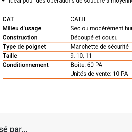
Idéal pour des opérations de soudure à moyenn
CAT
CAT.II
Milieu d'usage
Sec ou modérément hum
Construction
Découpé et cousu
Type de poignet
Manchette de sécurité
Taille
9, 10, 11
Conditionnement
Boîte: 60 PA
Unités de vente: 10 PA
é par...