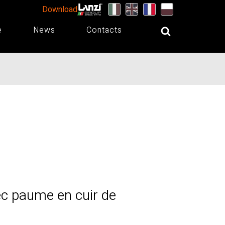
Download
e
News
Contacts
c paume en cuir de