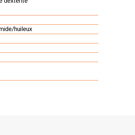
e dextérité
ide/huileux