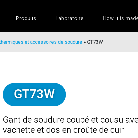
Produits
Laboratoire
How it is mad
thermiques et accessoires de soudure
»
GT73W
GT73W
Gant de soudure coupé et cousu ave
vachette et dos en croûte de cuir