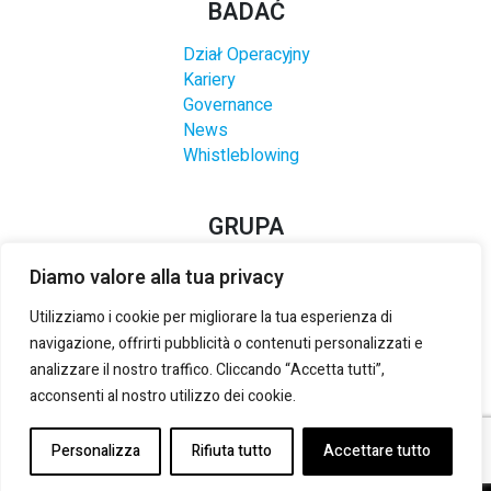
BADAĆ
Dział Operacyjny
Kariery
Governance
News
Whistleblowing
GRUPA
Diamo valore alla tua privacy
Utilizziamo i cookie per migliorare la tua esperienza di
navigazione, offrirti pubblicità o contenuti personalizzati e
analizzare il nostro traffico. Cliccando “Accetta tutti”,
acconsenti al nostro utilizzo dei cookie.
Personalizza
Rifiuta tutto
Accettare tutto
©2021-2025 LANZI S.R.L.
– NIP:
5252952613
-
PRIVACY &
COOKIE POLICY