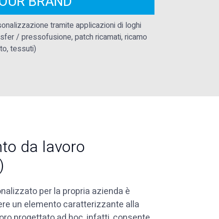
OUR BRAND
onalizzazione tramite applicazioni di loghi
nsfer / pressofusione, patch ricamati, ricamo
tto, tessuti)
to da lavoro
)
nalizzato per la propria azienda è
re un elemento caratterizzante alla
oro progettato ad hoc, infatti, consente