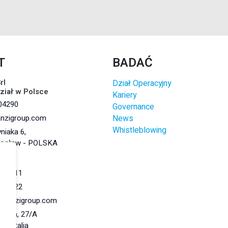
T
BADAĆ
rl
Dział Operacyjny
dział w Polsce
Kariery
04290
Governance
anzigroup.com
News
Whistleblowing
niaka 6,
rocław - POLSKA
r.l.
284011
284022
@lanzigroup.com
 Natta, 27/A
148 Italia