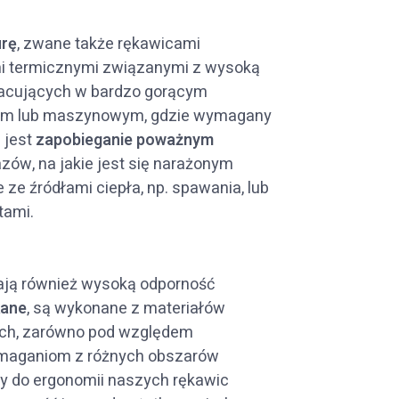
urę
, zwane także rękawicami
mi termicznymi związanymi z wysoką
racujących w bardzo gorącym
owym lub maszynowym, gdzie wymagany
 jest
zapobieganie poważnym
ów, na jakie jest się narażonym
ze źródłami ciepła, np. spawania, lub
tami.
ją również wysoką odporność
kane
, są wykonane z materiałów
ach, zarówno pod względem
wymaganiom z różnych obszarów
 do ergonomii naszych rękawic