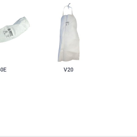
0E
V20