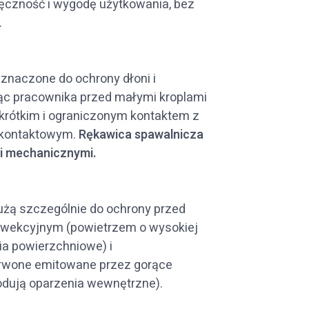
ręczność i wygodę użytkowania, bez
.
znaczone do ochrony dłoni i
ąc pracownika przed małymi kroplami
, krótkim i ograniczonym kontaktem z
 kontaktowym.
Rękawica spawalnicza
i mechanicznymi.
użą szczególnie do ochrony przed
onwekcyjnym (powietrzem o wysokiej
a powierzchniowe) i
rwone emitowane przez gorące
wodują oparzenia wewnętrzne).