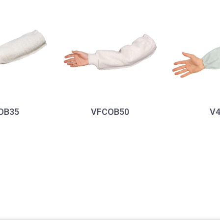
OB35
VFCOB50
V4