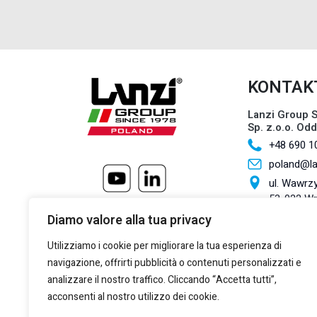
KONTAK
Lanzi Group S
Sp. z.o.o. Od
+48 690 1
poland@l
ul. Wawrzy
53-022 W
Diamo valore alla tua privacy
Lanzi Group S.
+39 011 2
Utilizziamo i cookie per migliorare la tua esperienza di
+39 011 2
navigazione, offrirti pubblicità o contenuti personalizzati e
marketing
analizzare il nostro traffico. Cliccando “Accetta tutti”,
acconsenti al nostro utilizzo dei cookie.
Via Giulio
Torino, 10