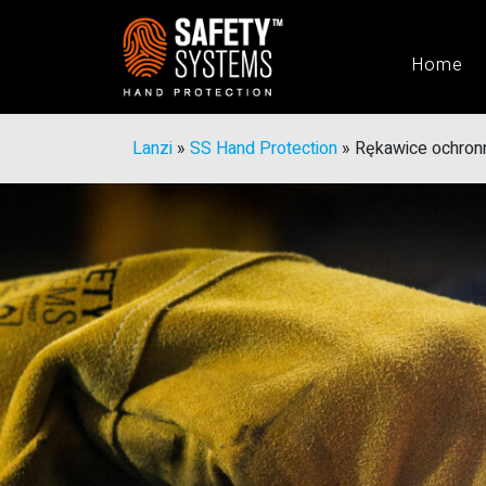
Home
Lanzi
»
SS Hand Protection
»
Rękawice ochron