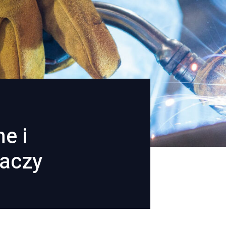
e i
waczy