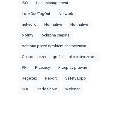
ISO
Lean Management
LockOut/TagOut
Network
network
Normative
Normative
Normy
ochrona ciepina
ochrona przed ryzykiem chemicznym
Ochrona przed zagrożeniami elektrycznymi
PR
Przepisy
Przepisy prawne
Regeltex
Report
Safety Expo
SOI
Trade Show
Webinar