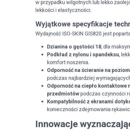
w przypadku wilgotnych lub lekko zaole
lekkości i elastyczności.
Wyjątkowe specyfikacje tec
Wydajność ISO-SKIN GIS820 jest popart
Dzianina o gęstości
18
, dla maksym
Podkład z nylonu i spandeksu
, le
komfort noszenia.
Odporność na ścieranie na poziom
podczas najbardziej wymagających
Odporność na ciepło kontaktowe 
przedmiotów
podczas czynności r
Kompatybilność z ekranami doty
konieczności zdejmowania rękawic
Innowacje wyznaczają