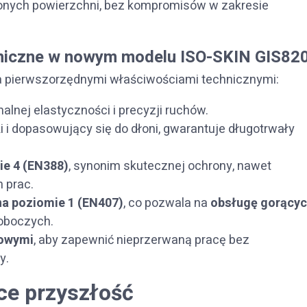
jonych powierzchni, bez kompromisów w zakresie
hniczne w nowym modelu ISO-SKIN GIS82
a pierwszorzędnymi właściwościami technicznymi:
alnej elastyczności i precyzji ruchów.
kki i dopasowujący się do dłoni, gwarantuje długotrwały
ie 4 (EN388)
, synonim skutecznej ochrony, nawet
 prac.
na poziomie 1 (EN407)
, co pozwala na
obsługę gorący
oboczych.
kowymi
, aby zapewnić nieprzerwaną pracę bez
y.
ce przyszłość