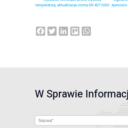
temperaturą, aktualizacja normy EN 407:2020
żywności
Facebook
Twitter
LinkedIn
Trello
WhatsAp
W Sprawie Informacj