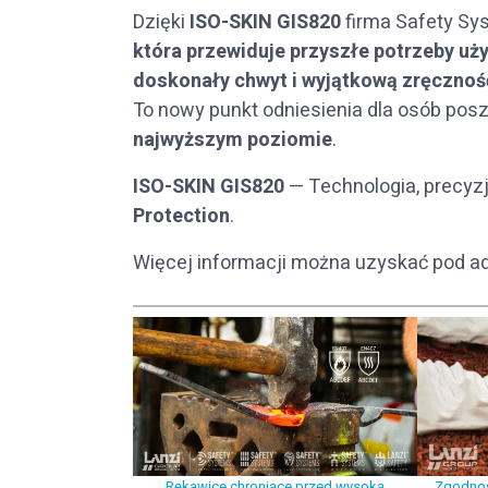
Dzięki
ISO-SKIN GIS820
firma Safety Sy
która przewiduje przyszłe potrzeby u
doskonały chwyt i wyjątkową zręcznoś
To nowy punkt odniesienia dla osób po
najwyższym poziomie
.
ISO-SKIN GIS820
— Technologia, precyz
Protection
.
Więcej informacji można uzyskać pod 
Rękawice chroniące przed wysoką
Zgodnoś