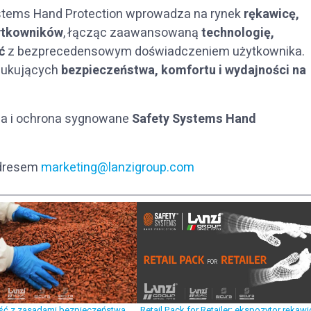
stems Hand Protection wprowadza na rynek
rękawicę,
żytkowników
, łącząc zaawansowaną
technologię,
ć
z bezprecedensowym doświadczeniem użytkownika.
szukujących
bezpieczeństwa, komfortu i wydajności na
ja i ochrona sygnowane
Safety Systems Hand
adresem
marketing@lanzigroup.com
ć z zasadami bezpieczeństwa
Retail Pack for Retailer: ekspozytor rękawi