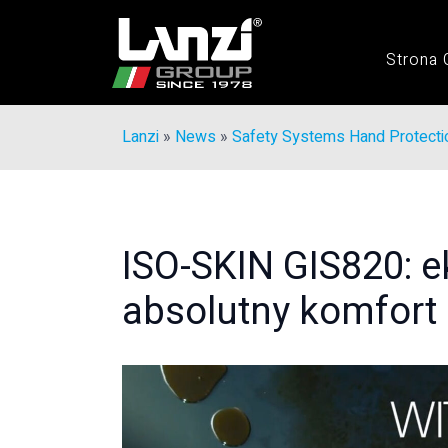
Strona
Lanzi
»
News
»
Safety Systems Hand Protecti
ISO-SKIN GIS820: e
absolutny komfort