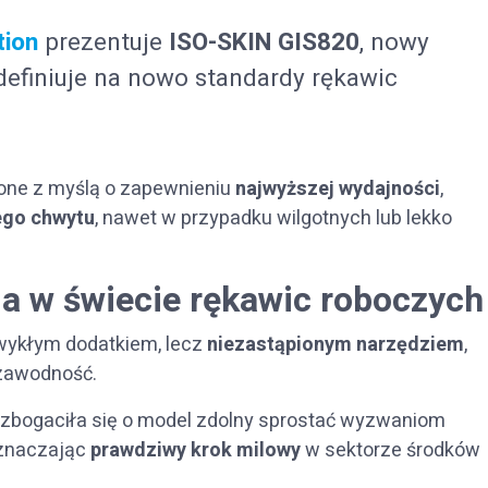
tio
n
prezentuje
ISO-SKIN GIS820
, nowy
 definiuje na nowo standardy rękawic
zone z myślą o zapewnieniu
najwyższej wydajności
,
ego chwytu
, nawet w przypadku wilgotnych lub lekko
a w świecie rękawic roboczych
zwykłym dodatkiem, lecz
niezastąpionym narzędziem
,
ezawodność.
 wzbogaciła się o model zdolny sprostać wyzwaniom
oznaczając
prawdziwy krok milowy
w sektorze środków