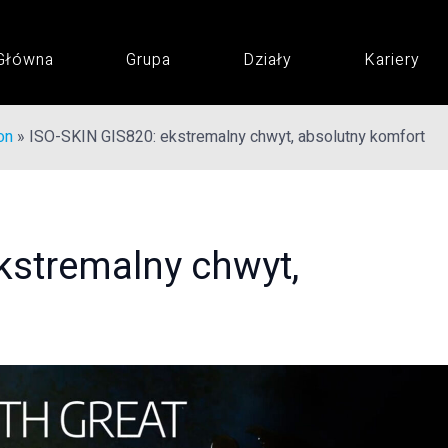
 Główna
Grupa
Działy
Kariery
on
»
ISO-SKIN GIS820: ekstremalny chwyt, absolutny komfort
kstremalny chwyt,