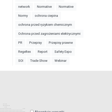
network
Normative
Normative
Normy
ochrona ciepina
ochrona przed ryzykiem chemicznym
Ochrona przed zagrożeniami elektrycznymi
PR
Przepisy
Przepisy prawne
Regeltex
Report
Safety Expo
SOI
Trade Show
Webinar