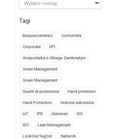
Archiwa
Tagi
Bezpieczeństwo
conformità
Corporate
DPI
Gospodarka o Obiegu Zamkniętym
Green Management
Green Management
Guanti di protezione
Hand protecion
Hand Protection
Historie sukcesów
IoT
IPR
iSeminari
ISO
ISO
Lean Management
LockOut/TagOut
Network