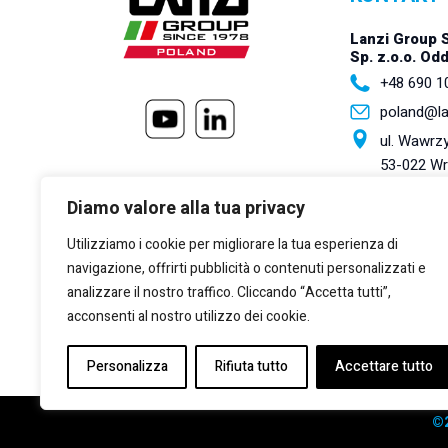
Lanzi Group 
Sp. z.o.o. Od
+48 690 1
poland@l
ul. Wawrzy
53-022 W
Lanzi Group S.
Diamo valore alla tua privacy
+39 011 2
Utilizziamo i cookie per migliorare la tua esperienza di
+39 011 2
navigazione, offrirti pubblicità o contenuti personalizzati e
marketing
analizzare il nostro traffico. Cliccando “Accetta tutti”,
Via Giulio
acconsenti al nostro utilizzo dei cookie.
Torino, 10
Personalizza
Rifiuta tutto
Accettare tutto
©2