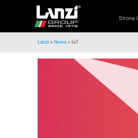
Strona
Lanzi
»
News
»
IoT