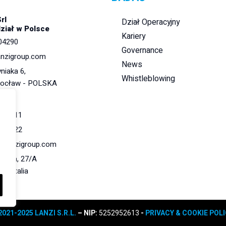
Srl
Dział Operacyjny
dział w Polsce
Kariery
04290
Governance
anzigroup.com
News
niaka 6,
Whistleblowing
rocław - POLSKA
r.l.
284011
284022
@lanzigroup.com
 Natta, 27/A
148 Italia
021-2025 LANZI S.R.L.
– NIP:
5252952613
-
PRIVACY & COOKIE POL