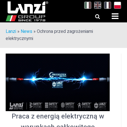
Lanzi
»
News
»
Ochrona przed zagrożeniami
elektrycznymi
Praca z energią elektryczną w