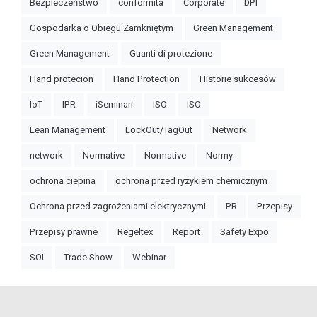
Bezpieczeństwo
conformità
Corporate
DPI
Gospodarka o Obiegu Zamkniętym
Green Management
Green Management
Guanti di protezione
Hand protecion
Hand Protection
Historie sukcesów
IoT
IPR
iSeminari
ISO
ISO
Lean Management
LockOut/TagOut
Network
network
Normative
Normative
Normy
ochrona ciepina
ochrona przed ryzykiem chemicznym
Ochrona przed zagrożeniami elektrycznymi
PR
Przepisy
Przepisy prawne
Regeltex
Report
Safety Expo
SOI
Trade Show
Webinar