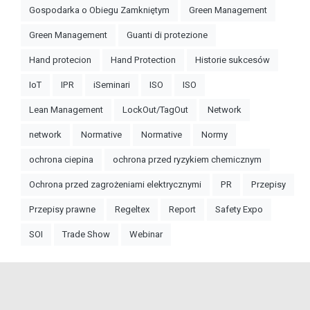
Gospodarka o Obiegu Zamkniętym
Green Management
Green Management
Guanti di protezione
Hand protecion
Hand Protection
Historie sukcesów
IoT
IPR
iSeminari
ISO
ISO
Lean Management
LockOut/TagOut
Network
network
Normative
Normative
Normy
ochrona ciepina
ochrona przed ryzykiem chemicznym
Ochrona przed zagrożeniami elektrycznymi
PR
Przepisy
Przepisy prawne
Regeltex
Report
Safety Expo
SOI
Trade Show
Webinar