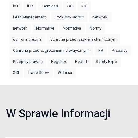
IoT
IPR
iSeminari
ISO
ISO
Lean Management
LockOut/TagOut
Network
network
Normative
Normative
Normy
ochrona ciepina
ochrona przed ryzykiem chemicznym
Ochrona przed zagrożeniami elektrycznymi
PR
Przepisy
Przepisy prawne
Regeltex
Report
Safety Expo
SOI
Trade Show
Webinar
W Sprawie Informacji