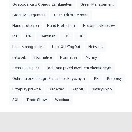
Gospodarka o Obiegu Zamkniętym
Green Management
Green Management
Guanti di protezione
Hand protecion
Hand Protection
Historie sukcesów
IoT
IPR
iSeminari
ISO
ISO
Lean Management
LockOut/TagOut
Network
network
Normative
Normative
Normy
ochrona ciepina
ochrona przed ryzykiem chemicznym
Ochrona przed zagrożeniami elektrycznymi
PR
Przepisy
Przepisy prawne
Regeltex
Report
Safety Expo
SOI
Trade Show
Webinar