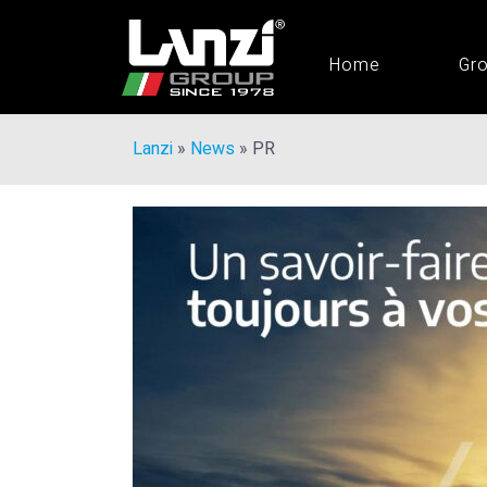
Home
Gr
Lanzi
»
News
»
PR