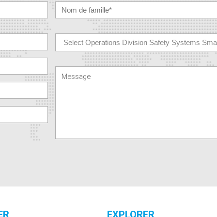
ER
EXPLORER