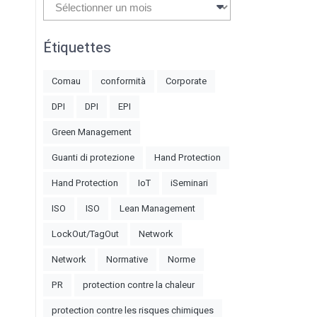
Archives
Étiquettes
Comau
conformità
Corporate
DPI
DPI
EPI
Green Management
Guanti di protezione
Hand Protection
Hand Protection
IoT
iSeminari
ISO
ISO
Lean Management
LockOut/TagOut
Network
Network
Normative
Norme
PR
protection contre la chaleur
protection contre les risques chimiques