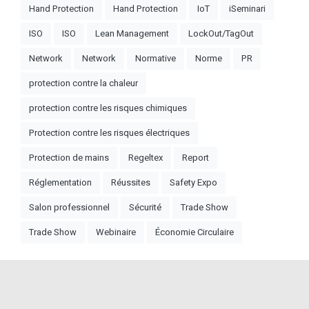
Hand Protection
Hand Protection
IoT
iSeminari
ISO
ISO
Lean Management
LockOut/TagOut
Network
Network
Normative
Norme
PR
protection contre la chaleur
protection contre les risques chimiques
Protection contre les risques électriques
Protection de mains
Regeltex
Report
Réglementation
Réussites
Safety Expo
Salon professionnel
Sécurité
Trade Show
Trade Show
Webinaire
Économie Circulaire