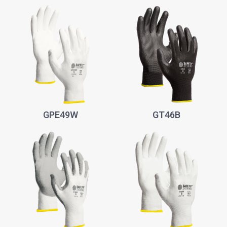
GPE49W
GT46B