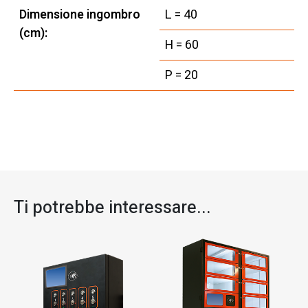
Dimensione ingombro
L = 40
(cm):
H = 60
P = 20
Ti potrebbe interessare...