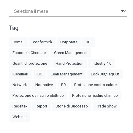
Archivi
Tag
Comau
conformità
Corporate
DPI
Economia Circolare
Green Management
Guanti di protezione
Hand Protection
Industry 4.0
iSeminari
ISO
Lean Management
LockOut/TagOut
Network
Normative
PR
Protezione contro calore
Protezione da rischio elettrico
Protezione rischio chimico
Regeltex
Report
Storie di Successo
Trade Show
Webinar