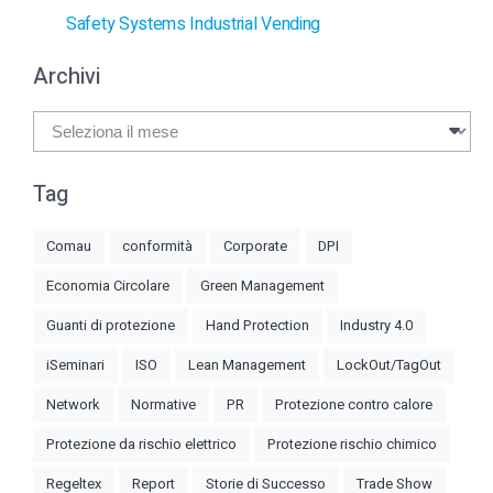
Safety Systems Industrial Vending
Archivi
Archivi
Tag
Comau
conformità
Corporate
DPI
Economia Circolare
Green Management
Guanti di protezione
Hand Protection
Industry 4.0
iSeminari
ISO
Lean Management
LockOut/TagOut
Network
Normative
PR
Protezione contro calore
Protezione da rischio elettrico
Protezione rischio chimico
Regeltex
Report
Storie di Successo
Trade Show