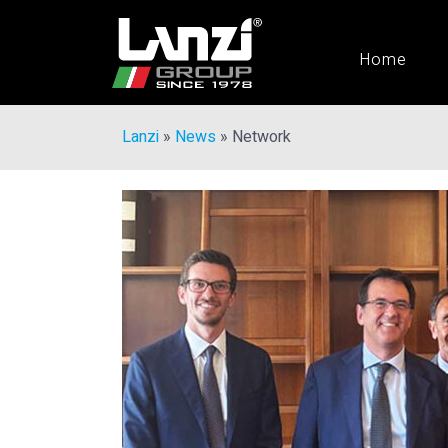
Home
Lanzi
»
News
»
Network