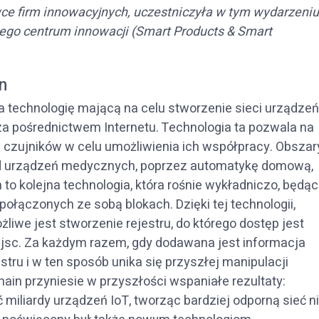
wce firm innowacyjnych, uczestniczyła w tym wydarzeniu
ego centrum innowacji (Smart Products & Smart
in
za technologię mającą na celu stworzenie sieci urządzeń
a pośrednictwem Internetu. Technologia ta pozwala na
i czujników w celu umożliwienia ich współpracy. Obszar
od urządzeń medycznych, poprzez automatykę domową,
 to kolejna technologia, która rośnie wykładniczo, będą
łączonych ze sobą blokach. Dzięki tej technologii,
żliwe jest stworzenie rejestru, do którego dostęp jest
iejsc. Za każdym razem, gdy dodawana jest informacja
estru i w ten sposób unika się przyszłej manipulacji
hain przyniesie w przyszłości wspaniałe rezultaty:
 miliardy urządzeń IoT, tworząc bardziej odporną sieć n