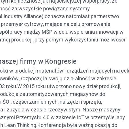
 tym konieczność jak najściślejszej współpracy, ze
lność za wszystkie powiązane systemy
al Industry Alliance) oznacza natomiast partnerstwo
 przemysł cyfrowy, mające na celu promowanie
półpracy między MŚP w celu wspierania innowacji w
entnej produkcji, przy pełnym wykorzystaniu możliwości
naszej firmy w Kongresie
 roku w produkcji materiałów i urządzeń mających na cel
owników, rozpoczęła swoją działalność w zakresie
3 roku.W 2015 roku utworzono nowy dział produkcji,
i produkcja zautomatyzowanych magazynów do
ŚOI, części zamiennych, narzędzi i sprzętu,
ia i zużycia w czasie rzeczywistym. Nasze maszyny
znymi Przemysłu 4.0 w zakresie IoT w przemyśle, aby
 Lean Thinking.Konferencja była ważną okazją do