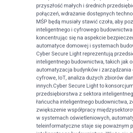
przyszłość małych i średnich przedsięb
połączeń, wdrażanie dostępnych technol
MŚP będą musiały stawić czoła, aby po
inteligentnego i cyfrowego budownictwa
koncentrując się na aspekcie bezpiecze
automatyce domowej i systemach budowl
Cyber Secure Light reprezentują przeds
inteligentnego budownictwa, takich jak
automatyzacja budynków i zarządzania e
cyfrowe, IoT, analiza dużych zbiorów d
innych.Cyber Secure Light to konsorcju
przedsiębiorstwa z sektora inteligentn
łańcucha inteligentnego budownictwa, 
zwiększenie współpracy międzysektorowej
w systemach oświetleniowych, automa
teleinformatyczne staje się poważnym