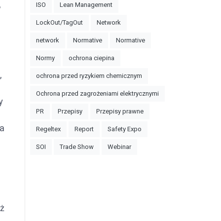
ISO
Lean Management
LockOut/TagOut
Network
network
Normative
Normative
Normy
ochrona ciepina
,
ochrona przed ryzykiem chemicznym
Ochrona przed zagrożeniami elektrycznymi
y
PR
Przepisy
Przepisy prawne
ca
Regeltex
Report
Safety Expo
SOI
Trade Show
Webinar
iż