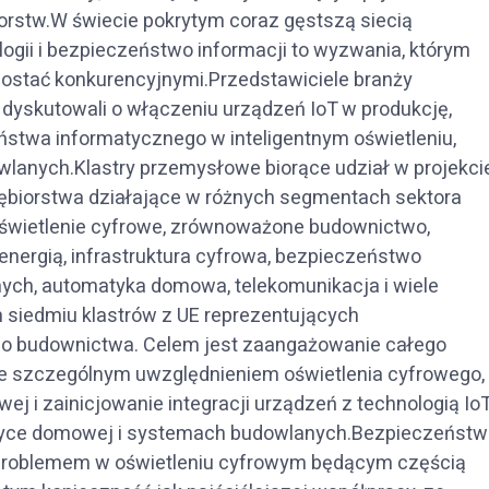
iorstw.W świecie pokrytym coraz gęstszą siecią
ogii i bezpieczeństwo informacji to wyzwania, którym
zostać konkurencyjnymi.Przedstawiciele branży
 dyskutowali o włączeniu urządzeń IoT w produkcję,
ństwa informatycznego w inteligentnym oświetleniu,
anych.Klastry przemysłowe biorące udział w projekci
iębiorstwa działające w różnych segmentach sektora
 oświetlenie cyfrowe, zrównoważone budownictwo,
nergią, infrastruktura cyfrowa, bezpieczeństwo
anych, automatyka domowa, telekomunikacja i wiele
m siedmiu klastrów z UE reprezentujących
ego budownictwa. Celem jest zaangażowanie całego
ze szczególnym uwzględnieniem oświetlenia cyfrowego,
 i zainicjowanie integracji urządzeń z technologią Io
tyce domowej i systemach budowlanych.Bezpieczeństw
 problemem w oświetleniu cyfrowym będącym częścią