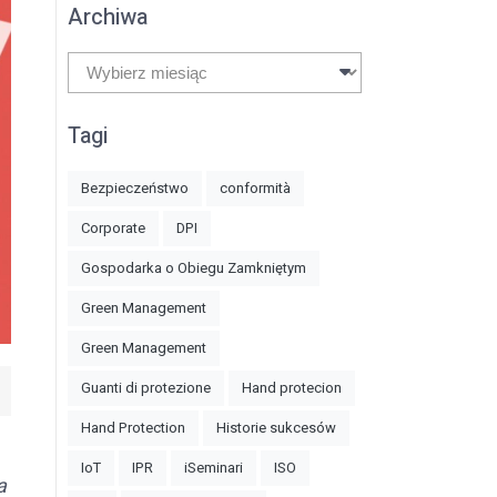
Archiwa
Archiwa
Tagi
Bezpieczeństwo
conformità
Corporate
DPI
Gospodarka o Obiegu Zamkniętym
Green Management
Green Management
Guanti di protezione
Hand protecion
Hand Protection
Historie sukcesów
IoT
IPR
iSeminari
ISO
a