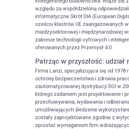
inteligentnego budownictwa. Wiąże się z
względu za współdzieloną odpowiedzia
informatyczne.Skrót DIA (European Digit
sześciu klastrów UE zaangażowanych w
międzysektorowej i międzynarodowej ws
zakresie technologii cyfrowych i intelig
oferowanych przez Przemysł 4.0.
Patrząc w przyszłość: udział 
Firma Lanzi, specjalizująca się od 1978
ochronę bezpieczeństwa i zdrowia prac
zautomatyzowanej dystrybucji ŚOI w 200
którego zadaniem jest projektowanie 
przechowywania, wydawania i odbierania 
umożliwiających śledzenie wykorzystan
zostały zaprojektowane zgodnie z wytyc
sprostać wymaganiom firm wdrażających