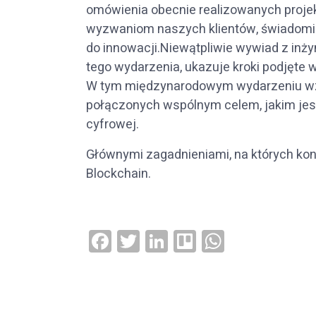
omówienia obecnie realizowanych proje
wyzwaniom naszych klientów, świadomi 
do innowacji.Niewątpliwie wywiad z inż
tego wydarzenia, ukazuje kroki podjęte w
W tym międzynarodowym wydarzeniu wzi
połączonych wspólnym celem, jakim jest
cyfrowej.
Głównymi zagadnieniami, na których konc
Blockchain.
Facebook
Twitter
LinkedIn
Trello
WhatsAp