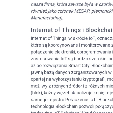
nasza firma, która zawsze była w czołó
również jako członek MESAP, piemoncki
Manufacturing).
Internet of Things i Blockcha
Internet of Things, w skrócie IoT, oznac
które są koordynowane i monitorowane z
połączenie elektroniki, oprogramowania 
zastosowania IoT są bardzo szerokie: 
aż po rozwiązania Smart City. Blockchain
jawną bazą danych zorganizowanych w po
opartej na wykorzystaniu kryptografii, mo
możliwy z różnych źródeł i z różnych m
(blok), każdy węzeł aktualizuje kopię rej
samego rejestru.Połączenie IoT i Blockc
technologia Blockchain pozwoli połączyć