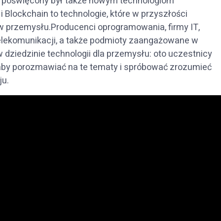
ss poświęcony był także nowym technologiom
Blockchain to technologie, które w przyszłości
w przemysłu.Producenci oprogramowania, firmy IT,
 telekomunikacji, a także podmioty zaangażowane w
 w dziedzinie technologii dla przemysłu: oto uczestnicy
ę, aby porozmawiać na te tematy i spróbować zrozumieć
ju.