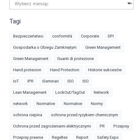
Archiwa
Tagi
Bezpieczeństwo
conformità
Corporate
DPI
Gospodarka o Obiegu Zamkniętym
Green Management
Green Management
Guanti di protezione
Hand protecion
Hand Protection
Historie sukcesów
IoT
IPR
iSeminari
ISO
ISO
Lean Management
LockOut/TagOut
Network
network
Normative
Normative
Normy
ochrona ciepina
ochrona przed ryzykiem chemicznym
Ochrona przed zagrożeniami elektrycznymi
PR
Przepisy
Przepisy prawne
Regeltex
Report
Safety Expo