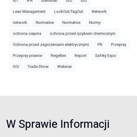
IoT
IPR
iSeminari
ISO
ISO
Lean Management
LockOut/TagOut
Network
network
Normative
Normative
Normy
ochrona ciepina
ochrona przed ryzykiem chemicznym
Ochrona przed zagrożeniami elektrycznymi
PR
Przepisy
Przepisy prawne
Regeltex
Report
Safety Expo
SOI
Trade Show
Webinar
W Sprawie Informacji