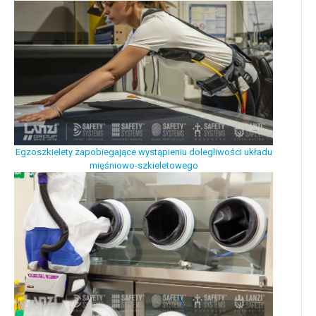
Egzoszkielety zapobiegające wystąpieniu dolegliwości układu
mięśniowo-szkieletowego