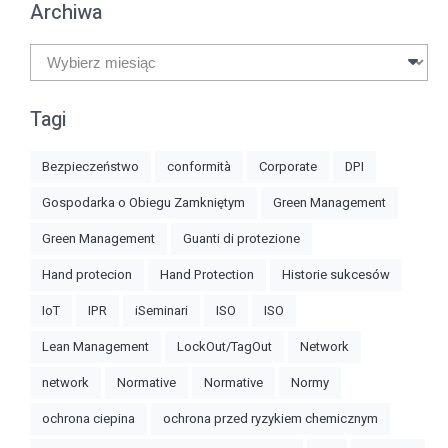
Archiwa
Archiwa
Tagi
Bezpieczeństwo
conformità
Corporate
DPI
Gospodarka o Obiegu Zamkniętym
Green Management
Green Management
Guanti di protezione
Hand protecion
Hand Protection
Historie sukcesów
IoT
IPR
iSeminari
ISO
ISO
Lean Management
LockOut/TagOut
Network
network
Normative
Normative
Normy
ochrona ciepina
ochrona przed ryzykiem chemicznym