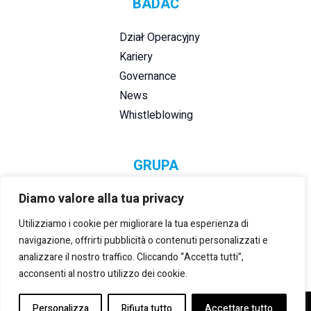
BADAĆ
Dział Operacyjny
Kariery
Governance
News
Whistleblowing
GRUPA
Diamo valore alla tua privacy
Utilizziamo i cookie per migliorare la tua esperienza di
navigazione, offrirti pubblicità o contenuti personalizzati e
analizzare il nostro traffico. Cliccando “Accetta tutti”,
acconsenti al nostro utilizzo dei cookie.
Personalizza
Rifiuta tutto
Accettare tutto
©2021-2025 LANZI S.R.L.
– NIP:
5252952613
-
PRIVACY &