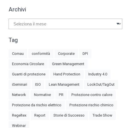
Archivi
Archivi
Tag
Comau
conformità
Corporate
DPI
Economia Circolare
Green Management
Guanti di protezione
Hand Protection
Industry 4.0
iSeminari
ISO
Lean Management
LockOut/TagOut
Network
Normative
PR
Protezione contro calore
Protezione da rischio elettrico
Protezione rischio chimico
Regeltex
Report
Storie di Successo
Trade Show
Webinar