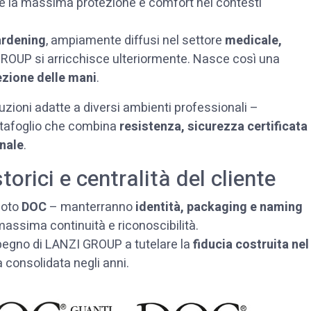
ire la massima protezione e comfort nei contesti
ardening
, ampiamente diffusi nel settore
medicale,
I GROUP si arricchisce ulteriormente. Nasce così una
ezione delle mani
.
zioni adatte a diversi ambienti professionali –
portafoglio che combina
resistenza, sicurezza certificata
onale
.
orici e centralità del cliente
 noto
DOC
– manterranno
identità, packaging e naming
a massima continuità e riconoscibilità.
pegno di LANZI GROUP a tutelare la
fiducia costruita nel
 consolidata negli anni.