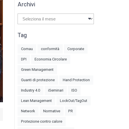
Archivi
Archivi
Tag
Comau
conformità
Corporate
DPI
Economia Circolare
Green Management
Guanti di protezione
Hand Protection
Industry 4.0
iSeminari
ISO
Lean Management
LockOut/TagOut
Network
Normative
PR
Protezione contro calore