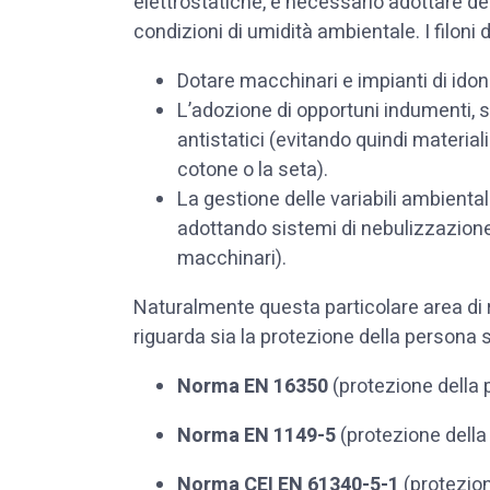
elettrostatiche, è necessario adottare delle
condizioni di umidità ambientale. I filoni d
Dotare macchinari e impianti di idonei
L’adozione di opportuni indumenti, sc
antistatici (evitando quindi materiali
cotone o la seta).
La gestione delle variabili ambienta
adottando sistemi di nebulizzazione 
macchinari).
Naturalmente questa particolare area di 
riguarda sia la protezione della persona s
Norma EN 16350
(protezione della
Norma EN 1149-5
(protezione dell
Norma CEI EN 61340-5-1
(protezio