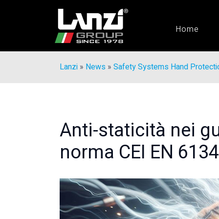
Home
Lanzi
»
News
»
Safety Systems Hand Protecti
Anti-staticità nei g
norma CEI EN 6134