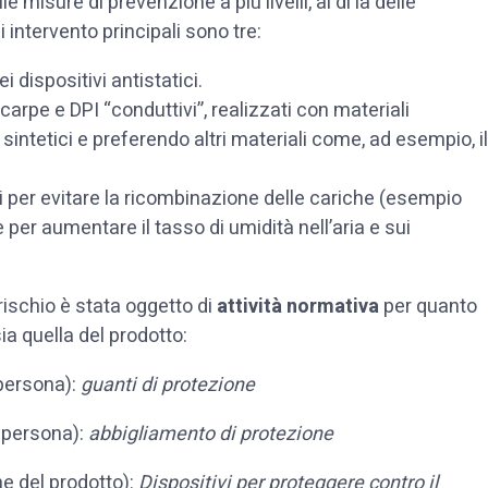
 misure di prevenzione a più livelli, al di là delle
i intervento principali sono tre:
 dispositivi antistatici.
arpe e DPI “conduttivi”, realizzati con materiali
 sintetici e preferendo altri materiali come, ad esempio, il
li per evitare la ricombinazione delle cariche (esempio
per aumentare il tasso di umidità nell’aria e sui
rischio è stata oggetto di
attività normativa
per quanto
ia quella del prodotto:
 persona):
guanti di protezione
a persona):
abbigliamento di protezione
ne del prodotto):
Dispositivi per proteggere contro il