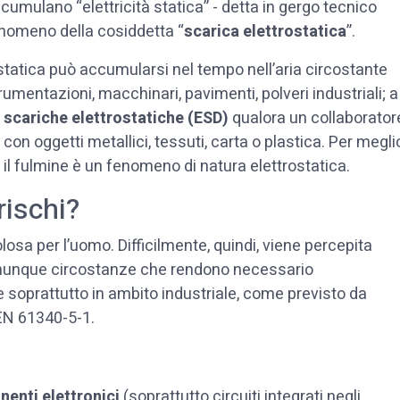
cumulano “elettricità statica” - detta in gergo tecnico
 fenomeno della cosiddetta “
scarica elettrostatica
”.
ostatica può accumularsi nel tempo nell’aria circostante
rumentazioni, macchinari, pavimenti, polveri industriali; a
 scariche elettrostatiche (ESD)
qualora un collaborator
con oggetti metallici, tessuti, carta o plastica. Per megli
il fulmine è un fenomeno di natura elettrostatica.
rischi?
colosa per l’uomo. Difficilmente, quindi, viene percepita
munque circostanze che rendono necessario
 soprattutto in ambito industriale, come previsto da
EN 61340-5-1.
nenti elettronici
(soprattutto circuiti integrati negli