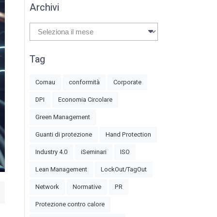
Archivi
Archivi
Tag
Comau
conformità
Corporate
DPI
Economia Circolare
Green Management
Guanti di protezione
Hand Protection
Industry 4.0
iSeminari
ISO
Lean Management
LockOut/TagOut
Network
Normative
PR
Protezione contro calore