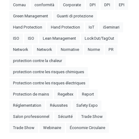
Comau
conformità
Corporate
DPI
DPI
EPI
Green Management
Guanti di protezione
Hand Protection
Hand Protection
IoT
iSeminari
ISO
ISO
Lean Management
LockOut/TagOut
Network
Network
Normative
Norme
PR
protection contre la chaleur
protection contre les risques chimiques
Protection contre les risques électriques
Protection de mains
Regeltex
Report
Réglementation
Réussites
Safety Expo
Salon professionnel
Sécurité
Trade Show
Trade Show
Webinaire
Économie Circulaire