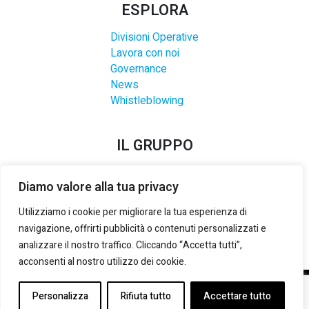
ESPLORA
Divisioni Operative
Lavora con noi
Governance
News
Whistleblowing
IL GRUPPO
Diamo valore alla tua privacy
Utilizziamo i cookie per migliorare la tua esperienza di
navigazione, offrirti pubblicità o contenuti personalizzati e
analizzare il nostro traffico. Cliccando “Accetta tutti”,
acconsenti al nostro utilizzo dei cookie.
©2021-2025 LANZI GROUP S.R.L.
– P. IVA E REG. IMPRESE
Personalizza
Rifiuta tutto
Accettare tutto
TORINO:
02133180014
– REA:
TO 535492
– CAP. SOCIALE (i.v.):
3.000.000,00 €
-
PRIVACY & COOKIE POLICY