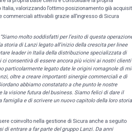
e la propria base clienti e consolidare la propria
Italia, valorizzando l’ottimo posizionamento già acquisi
e commerciali attivabili grazie all’ingresso di Sicura
“Siamo molto soddisfatti per l’esito di questa operazion
oria di Lanzi legato all’inizio della crescita per linee
ntare leader in Italia della distribuzione specializzata di
ci consentirà di essere ancora più vicini ai nostri clienti
sono particolarmente legato date le origini romagnole di mi
zi, oltre a creare importanti sinergie commerciali e di
e Giordano abbiamo constatato a che punto le nostre
e la visione futura del business. Siamo felici di dare il
 famiglia e di scrivere un nuovo capitolo della loro storia
sere coinvolto nella gestione di Sicura anche a seguito
i di entrare a far parte del gruppo Lanzi. Da anni