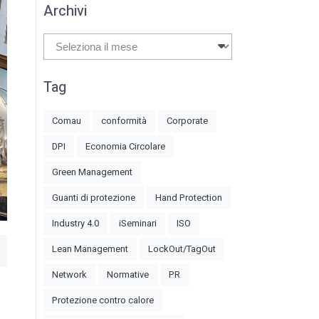
Archivi
Archivi
Tag
Comau
conformità
Corporate
DPI
Economia Circolare
Green Management
Guanti di protezione
Hand Protection
Industry 4.0
iSeminari
ISO
Lean Management
LockOut/TagOut
Network
Normative
PR
Protezione contro calore