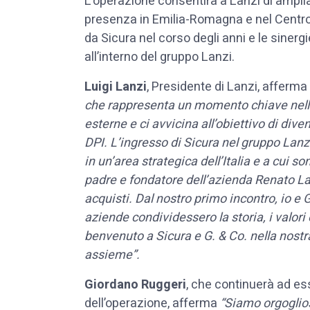
L’operazione consentirà a Lanzi di ampliar
presenza in Emilia-Romagna e nel Centro 
da Sicura nel corso degli anni e le sinergi
all’interno del gruppo Lanzi.
Luigi Lanzi
, Presidente di Lanzi, afferma
che rappresenta un momento chiave nella st
esterne e ci avvicina all’obiettivo di dive
DPI. L’ingresso di Sicura nel gruppo Lanzi 
in un’area strategica dell’Italia e a cui 
padre e fondatore dell’azienda Renato Lan
acquisti. Dal nostro primo incontro, io 
aziende condividessero la storia, i valori 
benvenuto a Sicura e G. & Co. nella nostra
assieme”.
Giordano Ruggeri
, che continuerà ad es
dell’operazione, afferma
“Siamo orgoglios